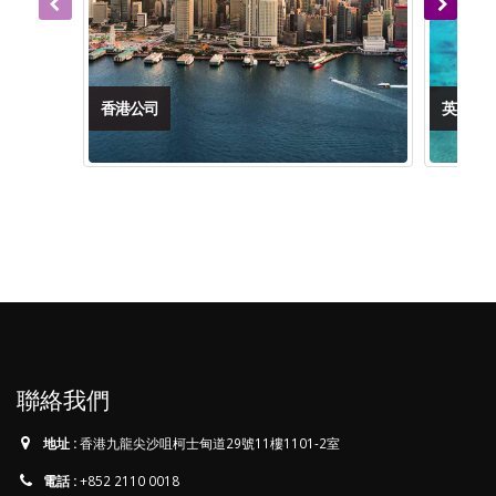
香港公司
英屬維
聯絡我們
地址 :
香港九龍尖沙咀柯士甸道29號11樓1101-2室
電話 :
+852 2110 0018