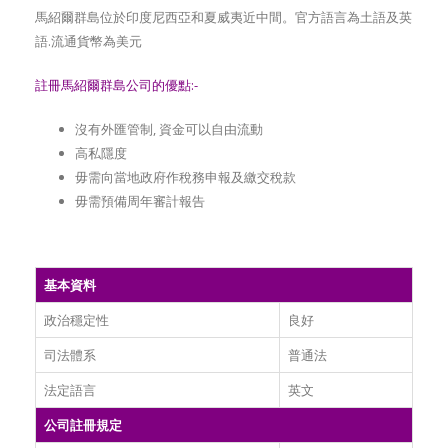
馬紹爾群島位於印度尼西亞和夏威夷近中間。官方語言為土語及英
語.流通貨幣為美元
註冊馬紹爾群島公司的優點:-
沒有外匯管制, 資金可以自由流動
高私隱度
毋需向當地政府作稅務申報及繳交稅款
毋需預備周年審計報告
基本資料
政治穩定性
良好
司法體系
普通法
法定語言
英文
公司註冊規定